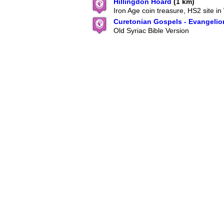
Hillingdon Hoard
(1 km)
Iron Age coin treasure, HS2 site i
Curetonian Gospels - Evangeli
Old Syriac Bible Version