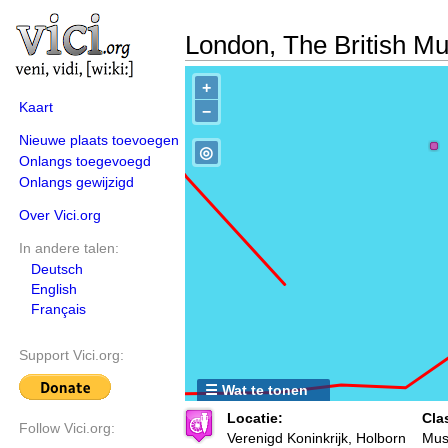
London, The British 
+
Kaart
−
Nieuwe plaats toevoegen
◎
Onlangs toegevoegd
Onlangs gewijzigd
Over Vici.org
In andere talen:
Deutsch
English
Français
Support Vici.org:
☰ Wat te tonen
Locatie:
Clas
Follow Vici.org:
Verenigd Koninkrijk, Holborn
Mus