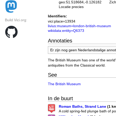
geo:51.518684,-0.126182
Zic
Locatie precies
Identifiers:
Build Vici.org:
vici:place=13934
livius:museum=london-british-museum
wikidata:entity=Q6373
Annotaties
Er zijn nog geen Nederlandstalige annota
The British Museum has one of the world'
antiquities from the Classical world.
See
The British Museum
In de buurt
Roman Baths, Strand Lane
(1 k
A cold spring-fed plunge bath of p