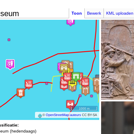
Museum
Toon
Bewerk
KML uploaden
1000 m
©
OpenStreetMap-auteurs
CC BY-SA
sificatie:
eum (hedendaags)