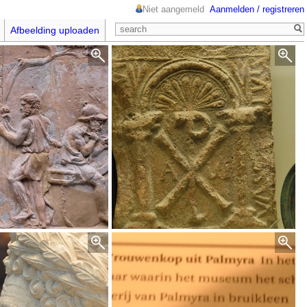
Niet aangemeld
Aanmelden / registreren
Afbeelding uploaden