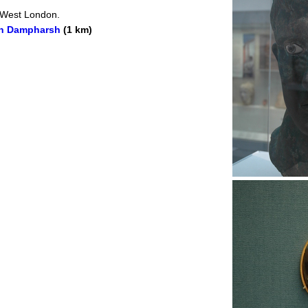
n West London.
on Dampharsh
(1 km)