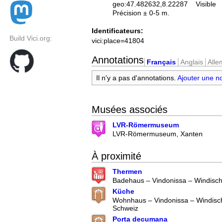
geo:47.482632,8.22287
Visible
Précision ± 0-5 m.
Identificateurs:
Build Vici.org:
vici:place=41804
Annotations
Français
Anglais
All
Il n'y a pas d'annotations.
Ajouter une n
Musées associés
LVR-Römermuseum
LVR-Römermuseum, Xanten
À proximité
Thermen
Badehaus – Vindonissa – Windisc
Küche
Wohnhaus – Vindonissa – Windisc
Schweiz
Porta decumana