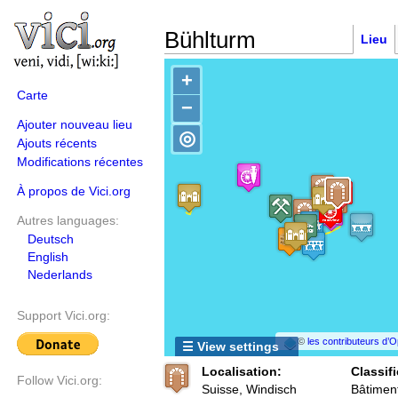
Bühlturm
Lieu
+
Carte
−
Ajouter nouveau lieu
◎
Ajouts récents
Modifications récentes
À propos de Vici.org
Autres languages:
Deutsch
English
Nederlands
Support Vici.org:
©
les contributeurs d
☰ View settings
Localisation:
Classifi
Follow Vici.org:
Suisse, Windisch
Bâtimen