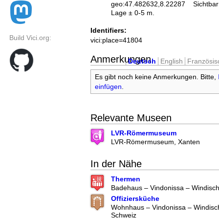
geo:47.482632,8.22287
Sichtbar
Lage ± 0-5 m.
Identifiers:
Build Vici.org:
vici:place=41804
Anmerkungen
Deutsch
English
Französis
Es gibt noch keine Anmerkungen. Bitte,
einfügen
.
Relevante Museen
LVR-Römermuseum
LVR-Römermuseum, Xanten
In der Nähe
Thermen
Badehaus – Vindonissa – Windisc
Offiziersküche
Wohnhaus – Vindonissa – Windisc
Schweiz