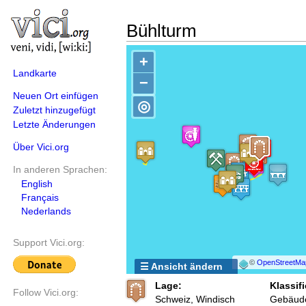
Bühlturm
+
Landkarte
−
Neuen Ort einfügen
◎
Zuletzt hinzugefügt
Letzte Änderungen
Über Vici.org
In anderen Sprachen:
English
Français
Nederlands
Support Vici.org:
©
OpenStreetMa
☰ Ansicht ändern
Lage:
Klassifi
Follow Vici.org:
Schweiz, Windisch
Gebäud