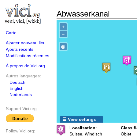
Abwasserkanal
+
Carte
−
Ajouter nouveau lieu
◎
Ajouts récents
Modifications récentes
À propos de Vici.org
Autres languages:
Deutsch
English
Nederlands
Support Vici.org:
☰ View settings
Localisation:
Classifi
Follow Vici.org:
Suisse, Windisch
Objet