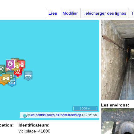
Lieu
Modifier
Télécharger des lignes
T
Les environs:
1000 m
©
les contributeurs d’OpenStreetMap
CC BY-SA
cation:
Identificateurs:
vici:place=41800