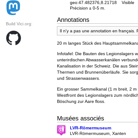
geo:47.482376,8.21718
Visible
Précision ± 0-5 m.
Annotations
Build Vici.org:
Il n'y a pas une annotation en français.
20 m langes Stück des Hauptsammelkana
Infotafel: Die Bauten des Legionslagers
unterirdischen Abwasserkanälen verbunde
Kanalisation in der Schweiz. Die aus Ste
Thermen und Brunnenüberläufe. Sie sorgt
und Strassenwassers.
Ein grosser Sammelkanal (1 m breit, 2 m h
Westfront des Legionslagers zum nördli
Böschung zur Aare floss.
Musées associés
LVR-Römermuseum
LVR-Römermuseum, Xanten