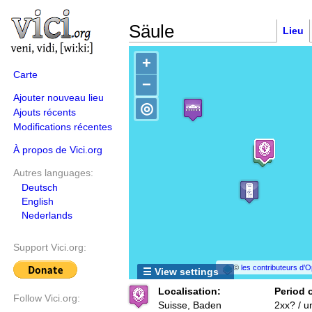
Säule
Lieu
+
Carte
−
Ajouter nouveau lieu
◎
Ajouts récents
Modifications récentes
À propos de Vici.org
Autres languages:
Deutsch
English
Nederlands
Support Vici.org:
©
les contributeurs d
☰ View settings
Localisation:
Period o
Follow Vici.org:
Suisse, Baden
2xx? / 