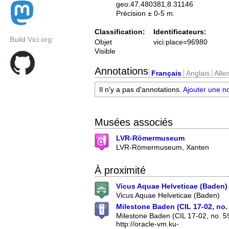
geo:47.480381,8.31146
Précision ± 0-5 m.
Classification:
Identificateurs:
Build Vici.org:
Objet
vici:place=96980
Visible
Annotations
Français
Anglais
All
Il n'y a pas d'annotations.
Ajouter une n
Musées associés
LVR-Römermuseum
LVR-Römermuseum, Xanten
À proximité
Vicus Aquae Helveticae (Baden)
Vicus Aquae Helveticae (Baden)
Milestone Baden (CIL 17-02, no.
Milestone Baden (CIL 17-02, no. 5
http://oracle-vm.ku-