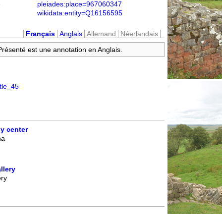
e
pleiades:place=967060347
wikidata:entity=Q16156595
Français
Anglais
Allemand
Néerlandais
 Présenté est une annotation en Anglais.
stle_45
y center
na
llery
ery