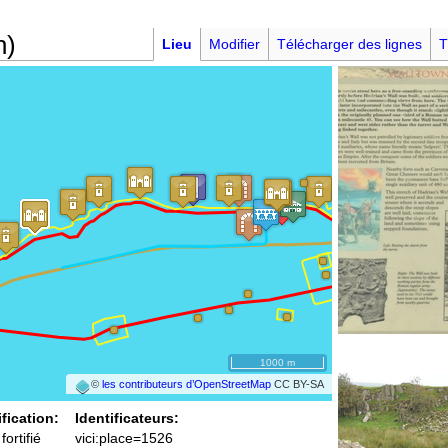
n)
Lieu
Modifier
Télécharger des lignes
T
1000 m
©
les contributeurs d’OpenStreetMap
CC BY-SA
fication:
Identificateurs:
ortifié
vici:place=1526