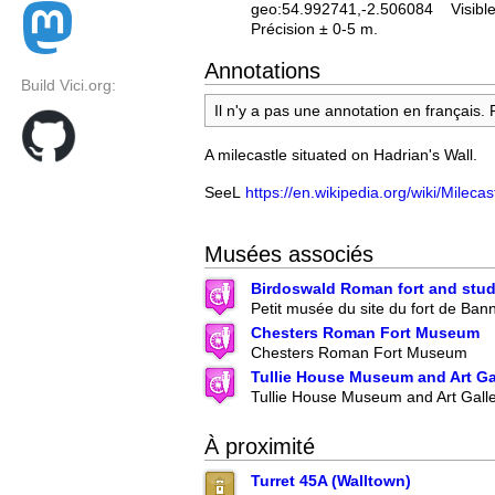
geo:54.992741,-2.506084
Visibl
Précision ± 0-5 m.
Annotations
Build Vici.org:
Il n'y a pas une annotation en français.
A milecastle situated on Hadrian's Wall.
SeeL
https://en.wikipedia.org/wiki/Mileca
Musées associés
Birdoswald Roman fort and stud
Petit musée du site du fort de Ban
Chesters Roman Fort Museum
Chesters Roman Fort Museum
Tullie House Museum and Art Ga
Tullie House Museum and Art Gall
À proximité
Turret 45A (Walltown)