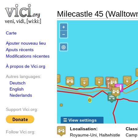
Milecastle 45 (Walltow
+
Carte
−
Ajouter nouveau lieu
◎
Ajouts récents
Modifications récentes
À propos de Vici.org
Autres languages:
Deutsch
English
Nederlands
Support Vici.org:
☰ View settings
Localisation:
Classi
Follow Vici.org:
Royaume-Uni, Haltwhistle
Camp f