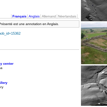
Français
Anglais
Allemand
Néerlandais
 Présenté est une annotation en Anglais.
?hob_id=15362
m
y center
na
llery
ery