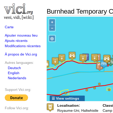
Burnhead Temporary 
+
Carte
−
Ajouter nouveau lieu
◎
Ajouts récents
Modifications récentes
À propos de Vici.org
Autres languages:
Deutsch
English
Nederlands
Support Vici.org:
☰ View settings
Localisation:
Classi
Follow Vici.org:
Royaume-Uni, Haltwhistle
Camp 