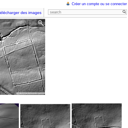
Créer un compte ou se connecter
élécharger des images