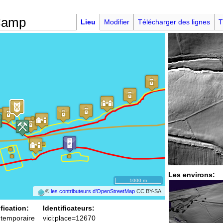
Camp
Lieu
Modifier
Télécharger des lignes
T
Les environs:
1000 m
©
les contributeurs d’OpenStreetMap
CC BY-SA
fication:
Identificateurs:
temporaire
vici:place=12670