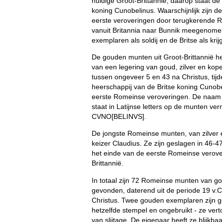
huidige Groot-Brittannië, daarop staat d
koning Cunobelinus. Waarschijnlijk zijn 
eerste veroveringen door terugkerende 
vanuit Britannia naar Bunnik meegenom
exemplaren als soldij en de Britse als krij
De gouden munten uit Groot-Brittannië het
van een legering van goud, zilver en kope
tussen ongeveer 5 en 43 na Christus, tij
heerschappij van de Britse koning Cunobe
eerste Romeinse veroveringen. De naam
staat in Latijnse letters op de munten ver
CVNO[BELINVS].
De jongste Romeinse munten, van zilver e
keizer Claudius. Ze zijn geslagen in 46-4
het einde van de eerste Romeinse verove
Brittannië.
In totaal zijn 72 Romeinse munten van go
gevonden, daterend uit de periode 19 v.Ch
Christus. Twee gouden exemplaren zijn 
hetzelfde stempel en ongebruikt - ze ve
van slijtage. De eigenaar heeft ze blijkba