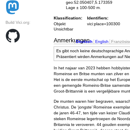
geo:52.050407,5.173359
Lage ± 100-500 m.
Klassification:
Identifiers:
Build Vici.org:
Objekt
vici:place=100300
Unsichtbar
Anmerkungen
Deutsch
English
Französis
Es gibt noch keine deutschsprachige A
Präsentiert wirden Anmerkungen auf Nie
In het najaar van 2023 hebben hobbyiste
Romeinse en Britse munten van zilver e
Het is de eerste muntschat op het Europ
een gemengde Romeins-Britse samenstelli
Groot-Brittannië is een vergelijkbare mu
De munten waren hier begraven, waarschij
Christus. De ‘jongste’ Romeinse exemplar
de jaren 46-47, ten tijde van keizer Claud
steken Romeinse legertroepen de Noord
Britannia te veroveren. 44 gouden exemp