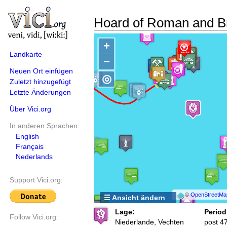
Hoard of Roman and Br
+
Landkarte
−
Neuen Ort einfügen
◎
Zuletzt hinzugefügt
Letzte Änderungen
Über Vici.org
In anderen Sprachen:
English
Français
Nederlands
Support Vici.org:
©
OpenStreetMa
☰ Ansicht ändern
Lage:
Period
Follow Vici.org:
Niederlande, Vechten
post 4