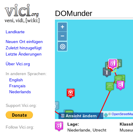
DOMunder
+
Landkarte
−
Neuen Ort einfügen
◎
Zuletzt hinzugefügt
Letzte Änderungen
Über Vici.org
In anderen Sprachen:
English
Français
Nederlands
Support Vici.org:
©
OpenStreetMa
☰ Ansicht ändern
Lage:
Klassi
Follow Vici.org:
Niederlande, Utrecht
Muse