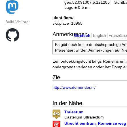
geo:52.091007,5.121285
Sichtb
Lage ± 0-5 m.
Identifiers:
Build Vici.org:
vici:place=18955
Anmerkungen
Deutsch
English
Französis
Es gibt noch keine deutschsprachige A
Präsentiert wirden Anmerkungen auf Nie
Een ontdekkingstocht langs Romeins en 
ondergronds verleden onder het Domplei
Zie
http://www.domunder.nl/
In der Nähe
Traiectum
Castellum Ultraiectum
Utrecht centrum, Romeinse weg