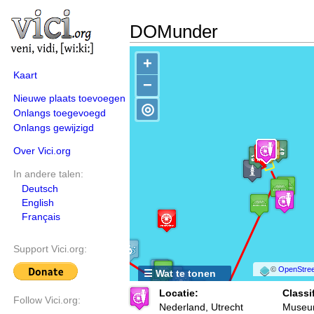
DOMunder
+
Kaart
−
Nieuwe plaats toevoegen
◎
Onlangs toegevoegd
Onlangs gewijzigd
Over Vici.org
In andere talen:
Deutsch
English
Français
Support Vici.org:
©
OpenStree
☰ Wat te tonen
Locatie:
Classif
Follow Vici.org:
Nederland, Utrecht
Museu