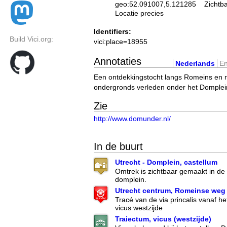
geo:52.091007,5.121285
Zichtb
Locatie precies
Identifiers:
Build Vici.org:
vici:place=18955
Annotaties
Nederlands
En
Een ontdekkingstocht langs Romeins en 
ondergronds verleden onder het Domplei
Zie
http://www.domunder.nl/
In de buurt
Utrecht - Domplein, castellum
Omtrek is zichtbaar gemaakt in de
domplein.
Utrecht centrum, Romeinse weg
Tracé van de via princalis vanaf h
vicus westzijde
Traiectum, vicus (westzijde)