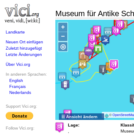
Museum für Antike Schi
+
Landkarte
−
Neuen Ort einfügen
◎
Zuletzt hinzugefügt
Letzte Änderungen
Über Vici.org
In anderen Sprachen:
English
Français
Nederlands
Support Vici.org:
©
OpenStreetMa
☰ Ansicht ändern
Lage:
Klassi
Follow Vici.org:
,
Muse