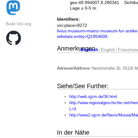
geo:49.994007,8.280341
Sichtb
Lage ± 0-5 m.
Identifiers:
Build Vici.org:
vici:place=8272
livius:museum=mainz-museum-fur-antike-s
wikidata:entity=Q1954606
Anmerkungen
Deutsch
English
Französis
Adresse/Address:
Neutorstraße 2b, 55116 M
Siehe/See Further:
http://web.rgzm.de/36.html
http://www.regionalgeschichte.net/rhe
L=0
http://www2.rgzm.de/Navis/Musea/Ma
In der Nähe