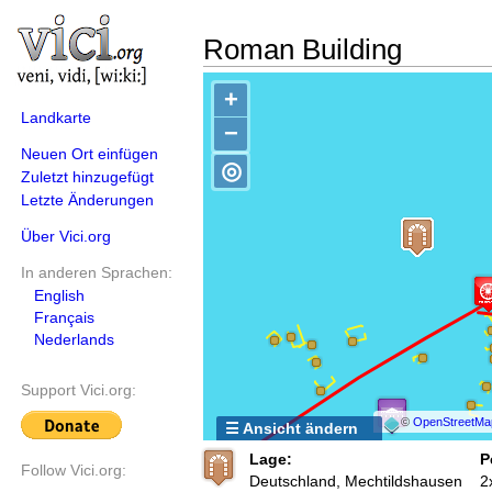
Roman Building
+
Landkarte
−
Neuen Ort einfügen
◎
Zuletzt hinzugefügt
Letzte Änderungen
Über Vici.org
In anderen Sprachen:
English
Français
Nederlands
Support Vici.org:
©
OpenStreetMa
☰ Ansicht ändern
Lage:
P
Follow Vici.org:
Deutschland, Mechtildshausen
2