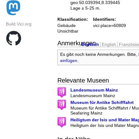
geo:50.039394,8.339445
Lage ± 5-25 m.
Klassification:
Identifiers:
Build Vici.org:
Gebäude
vici:place=60809
Unsichtbar
Anmerkungen
Deutsch
English
Französis
Es gibt noch keine Anmerkungen. Bitte,
einfügen
.
Relevante Museen
Landesmuseum Mainz
Landesmuseum Mainz
Museum für Antike Schifffahrt
Museum für Antike Schifffahrt / M
Seafaring Mainz
Heiligtum der Isis und Mater Ma
Heiligtum der Isis und Mater Magn