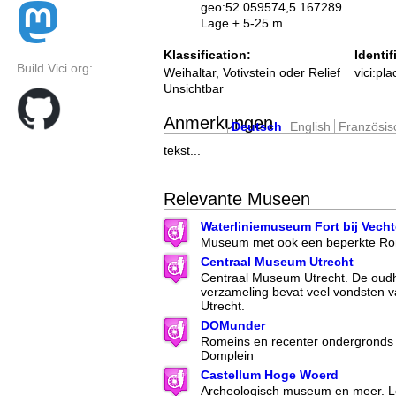
geo:52.059574,5.167289
Lage ± 5-25 m.
Klassification:
Identif
Build Vici.org:
Weihaltar, Votivstein oder Relief
vici:pl
Unsichtbar
Anmerkungen
Deutsch
English
Französis
tekst...
Relevante Museen
Waterliniemuseum Fort bij Vech
Museum met ook een beperkte Rom
Centraal Museum Utrecht
Centraal Museum Utrecht. De oud
verzameling bevat veel vondsten 
Utrecht.
DOMunder
Romeins en recenter ondergronds 
Domplein
Castellum Hoge Woerd
Archeologisch museum en meer. Lo