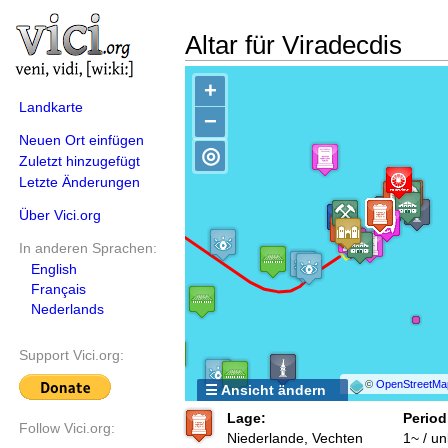
Altar für Viradecdis
+
Landkarte
−
Neuen Ort einfügen
◎
Zuletzt hinzugefügt
Letzte Änderungen
Über Vici.org
In anderen Sprachen:
English
Français
Nederlands
Support Vici.org:
©
OpenStreetMa
☰ Ansicht ändern
Lage:
Period
Follow Vici.org:
Niederlande, Vechten
1~ / u