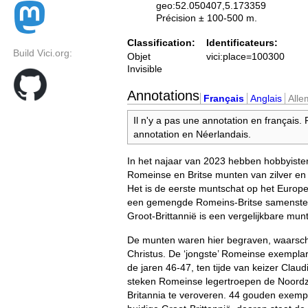
geo:52.050407,5.173359
Précision ± 100-500 m.
Classification:
Identificateurs:
Build Vici.org:
Objet
vici:place=100300
Invisible
Annotations
Français
Anglais
All
Il n'y a pas une annotation en français.
annotation en Néerlandais.
In het najaar van 2023 hebben hobbyiste
Romeinse en Britse munten van zilver e
Het is de eerste muntschat op het Europ
een gemengde Romeins-Britse samenstelli
Groot-Brittannië is een vergelijkbare mu
De munten waren hier begraven, waarschij
Christus. De ‘jongste’ Romeinse exemplar
de jaren 46-47, ten tijde van keizer Claud
steken Romeinse legertroepen de Noord
Britannia te veroveren. 44 gouden exemp