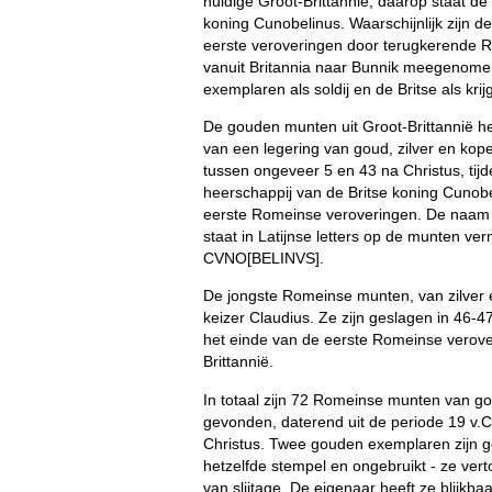
huidige Groot-Brittannië, daarop staat d
koning Cunobelinus. Waarschijnlijk zijn 
eerste veroveringen door terugkerende 
vanuit Britannia naar Bunnik meegenom
exemplaren als soldij en de Britse als krij
De gouden munten uit Groot-Brittannië het
van een legering van goud, zilver en kope
tussen ongeveer 5 en 43 na Christus, tij
heerschappij van de Britse koning Cunobe
eerste Romeinse veroveringen. De naam
staat in Latijnse letters op de munten ver
CVNO[BELINVS].
De jongste Romeinse munten, van zilver e
keizer Claudius. Ze zijn geslagen in 46-4
het einde van de eerste Romeinse verove
Brittannië.
In totaal zijn 72 Romeinse munten van go
gevonden, daterend uit de periode 19 v.Ch
Christus. Twee gouden exemplaren zijn 
hetzelfde stempel en ongebruikt - ze ve
van slijtage. De eigenaar heeft ze blijkba