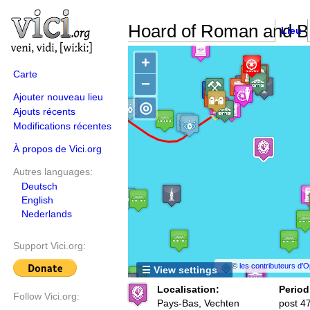
Hoard of Roman and Br
Lieu
+
Carte
−
Ajouter nouveau lieu
◎
Ajouts récents
Modifications récentes
À propos de Vici.org
Autres languages:
Deutsch
English
Nederlands
Support Vici.org:
©
les contributeurs d
☰ View settings
Localisation:
Period
Follow Vici.org:
Pays-Bas, Vechten
post 4