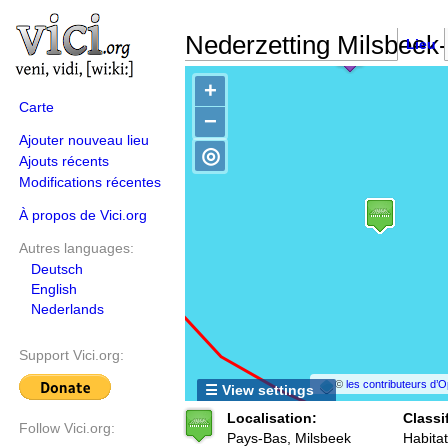
Nederzetting Milsbeek
Lieu
+
Carte
−
Ajouter nouveau lieu
◎
Ajouts récents
Modifications récentes
À propos de Vici.org
Autres languages:
Deutsch
English
Nederlands
Support Vici.org:
©
les contributeurs d
☰ View settings
Localisation:
Classi
Follow Vici.org:
Pays-Bas, Milsbeek
Habitat