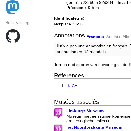
geo:51.722366,5.929284
Invisib
Précision ± 0-5 m.
Identificateurs:
Build Vici.org:
vici:place=9696
Annotations
Français
Anglais
All
Il n'y a pas une annotation en français.
annotation en Néerlandais.
Terrein met sporen van bewoning uit de R
Références
↑
KICH
Musées associés
Limburgs Museum
Museum met een ruime Romeinse 
archeologische collectie.
het Noordbrabants Museum