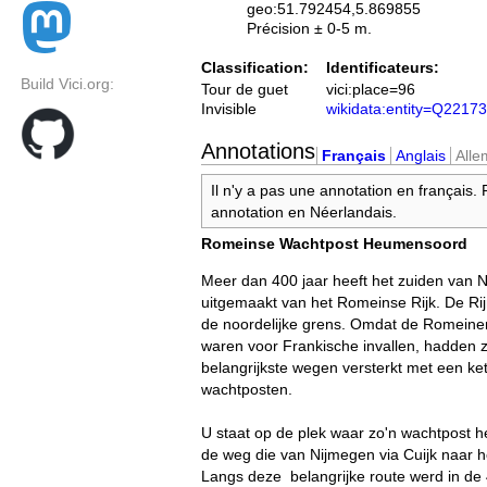
geo:51.792454,5.869855
Précision ± 0-5 m.
Classification:
Identificateurs:
Build Vici.org:
Tour de guet
vici:place=96
Invisible
wikidata:entity=Q2217
Annotations
Français
Anglais
All
Il n'y a pas une annotation en français.
annotation en Néerlandais.
Romeinse Wachtpost Heumensoord
Meer dan 400 jaar heeft het zuiden van 
uitgemaakt van het Romeinse Rijk. De R
de noordelijke grens. Omdat de Romeine
waren voor Frankische invallen, hadden 
belangrijkste wegen versterkt met een ke
wachtposten.
U staat op de plek waar zo'n wachtpost h
de weg die van Nijmegen via Cuijk naar he
Langs deze belangrijke route werd in d