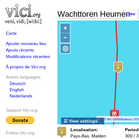
Wachttoren Heumen
Lieu
+
Carte
−
Ajouter nouveau lieu
◎
Ajouts récents
Modifications récentes
À propos de Vici.org
Autres languages:
Deutsch
English
Nederlands
Support Vici.org:
©
les contributeurs d
☰ View settings
Localisation:
Period
Follow Vici.org:
Pays-Bas, Malden
300 / 