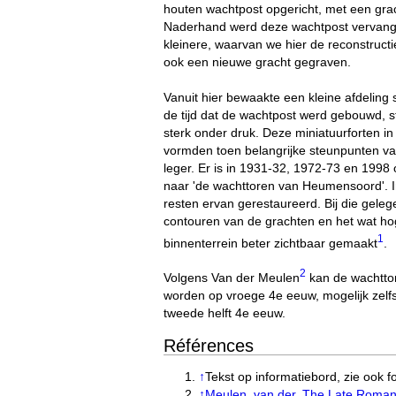
houten wachtpost opgericht, met een gra
Naderhand werd deze wachtpost vervang
kleinere, waarvan we hier de reconstructi
ook een nieuwe gracht gegraven.
Vanuit hier bewaakte een kleine afdeling 
de tijd dat de wachtpost werd gebouwd, s
sterk onder druk. Deze miniatuurforten in
vormden toen belangrijke steunpunten v
leger. Er is in 1931-32, 1972-73 en 1998 
naar 'de wachttoren van Heumensoord'. I
resten ervan gerestaureerd. Bij die geleg
contouren van de grachten en het wat ho
1
binnenterrein beter zichtbaar gemaakt
.
2
Volgens Van der Meulen
kan de wachtto
worden op vroege 4e eeuw, mogelijk zelfs
tweede helft 4e eeuw.
Références
↑
Tekst op informatiebord, zie ook fo
↑
Meulen, van der. The Late Roman 