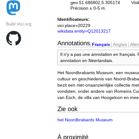
geo:51.686802,5.305174
Visi
Précision ± 0-5 m.
Identificateurs:
Build Vici.org:
vici:place=20229
wikidata:entity=Q12013217
Annotations
Français
Anglais
All
Il n'y a pas une annotation en français.
annotation en Néerlandais.
Het Noordbrabants Museum, een museum
cultuur en geschiedenis van Noord-Brab
bezit een niet-onaanzienlijke collectie m
vondsten, onder andere van Romeins Cuij
van Esch, de villa van Hoogeloon en mee
Zie ook
het Noordbrabants Museum
À proximité