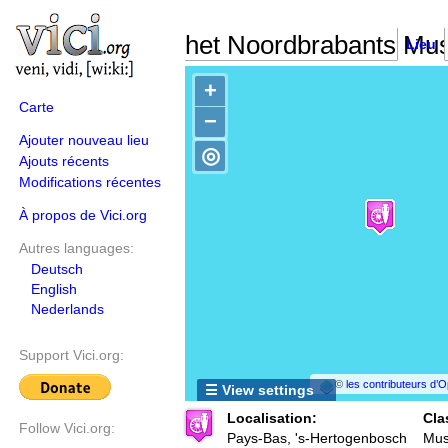
het Noordbrabants M
Lieu
+
Carte
−
Ajouter nouveau lieu
◎
Ajouts récents
Modifications récentes
À propos de Vici.org
Autres languages:
Deutsch
English
Nederlands
Support Vici.org:
©
les contributeurs d
☰ View settings
Localisation:
Cla
Follow Vici.org:
Pays-Bas, 's-Hertogenbosch
Mu