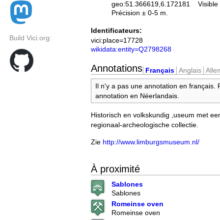
geo:51.366619,6.172181
Visible
Précision ± 0-5 m.
Identificateurs:
Build Vici.org:
vici:place=17728
wikidata:entity=Q2798268
Annotations
Français
Anglais
All
Il n'y a pas une annotation en français.
annotation en Néerlandais.
Historisch en volkskundig ,useum met e
regionaal-archeologische collectie.
Zie
http://www.limburgsmuseum.nl/
À proximité
Sablones
Sablones
Romeinse oven
Romeinse oven