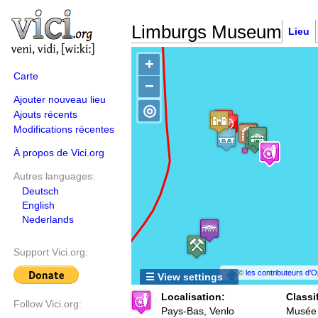
Limburgs Museum
Lieu
+
Carte
−
Ajouter nouveau lieu
◎
Ajouts récents
Modifications récentes
À propos de Vici.org
Autres languages:
Deutsch
English
Nederlands
Support Vici.org:
©
les contributeurs d
☰ View settings
Localisation:
Classi
Follow Vici.org:
Pays-Bas, Venlo
Musée