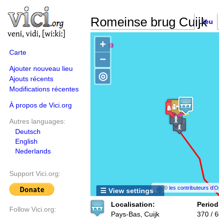
Romeinse brug Cuijk
Lieu
+
Carte
−
Ajouter nouveau lieu
◎
Ajouts récents
Modifications récentes
À propos de Vici.org
Autres languages:
Deutsch
English
Nederlands
Support Vici.org:
©
les contributeurs d
☰ View settings
Localisation:
Period
Follow Vici.org:
Pays-Bas, Cuijk
370 / 