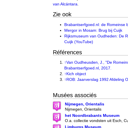
van Alcántara
.
Zie ook
Brabantserfgoed.nl: de Romeinse br
Mergor in Mosam: Brug bij Cuijk
Rijksmuseum van Oudheden: De Ro
Cuijk (YouTube)
Références
↑
Van Oudheusden, J., "De Romeinse
Brabantserfgoed.nl, 2017.
↑
Kich object
↑
ROB: Jaarverslag 1992 Afdeling 
Musées associés
Nijmegen, Orientalis
Nijmegen, Orientalis
het Noordbrabants Museum
O.a. collectie vondsten uit Esch, C
Limburgs Museum