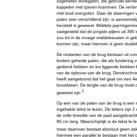
zogeheten dookgaten, die gebruikt werd
koppelen met ijzeren krammen. De verbi
met lood overgoten. Daar de dateringen 
palen zeer verschillend zijn, is aannemeli
hersteld is geweest. Middels jaarringenm
vastgesteld dat de jongste pijlers uit 39
zou tot in de vroege middeleeuwen in ge
kunnen zijn, maar hierover is geen duideli
De restanten van de brug bestaan uit con
bodem geheide palen, die als fundering vo
gediend hebben en los liggende blokken 
van de opbouw van de brug. Dendrochro
heeft aangetoond dat het gaat om een 4
bouwfasen. De lengte van de brug moet 
2
geweest zijn
.
Op een van de palen van de brug is een 
ingehakte tekst te lezen. De letters zijn 
de volle breedte van de paal aangebracht.
80 cm lang. Waarschijnlijk is de tekst te 
maar daarover bestaat absoluut geen ze
hiermee een parallel te bestaan met het 