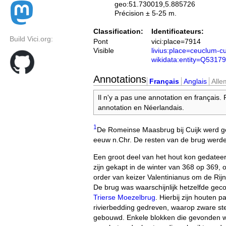
geo:51.730019,5.885726
Précision ± 5-25 m.
Classification:
Identificateurs:
Build Vici.org:
Pont
vici:place=7914
Visible
livius:place=ceuclum-cu
wikidata:entity=Q5317
Annotations
Français
Anglais
All
Il n'y a pas une annotation en français.
annotation en Néerlandais.
1
De Romeinse Maasbrug bij Cuijk werd 
eeuw n.Chr. De resten van de brug werde
Een groot deel van het hout kon gedateerd
zijn gekapt in de winter van 368 op 369, 
order van keizer Valentinianus om de Rijn
De brug was waarschijnlijk hetzelfde gec
Trierse Moezelbrug
. Hierbij zijn houten p
rivierbedding gedreven, waarop zware st
gebouwd. Enkele blokken die gevonden 