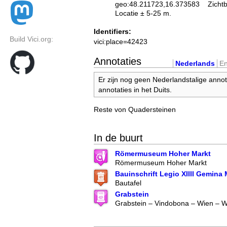
geo:48.211723,16.373583
Zicht
Locatie ± 5-25 m.
Identifiers:
Build Vici.org:
vici:place=42423
Annotaties
Nederlands
En
Er zijn nog geen Nederlandstalige annot
annotaties in het Duits.
Reste von Quadersteinen
In de buurt
Römermuseum Hoher Markt
Römermuseum Hoher Markt
Bauinschrift Legio XIIII Gemina M
Bautafel
Grabstein
Grabstein – Vindobona – Wien – W