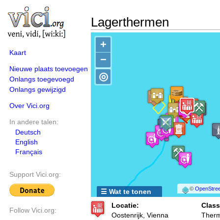
Lagerthermen
+
Kaart
−
Nieuwe plaats toevoegen
◎
Onlangs toegevoegd
Onlangs gewijzigd
Over Vici.org
In andere talen:
Deutsch
English
Français
Support Vici.org:
©
OpenStree
☰ Wat te tonen
Locatie:
Class
Follow Vici.org:
Oostenrijk, Vienna
Ther