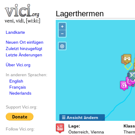
Lagerthermen
+
Landkarte
−
Neuen Ort einfügen
◎
Zuletzt hinzugefügt
Letzte Änderungen
Über Vici.org
In anderen Sprachen:
English
Français
Nederlands
Support Vici.org:
☰ Ansicht ändern
Lage:
Klass
Follow Vici.org:
Österreich, Vienna
Ther