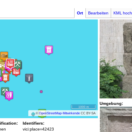
Ort
Bearbeiten
KML hoch
Umgebung:
1000 m
©
OpenStreetMap-Mitwirkende
CC BY-SA
ification:
Identifiers:
men
vici:place=42423