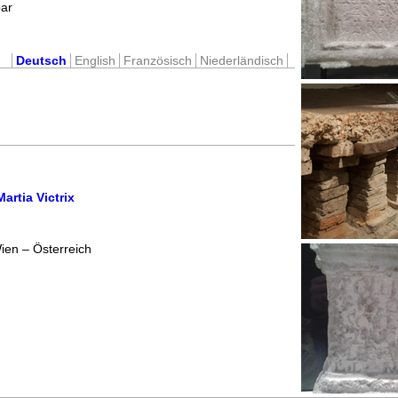
bar
Deutsch
English
Französisch
Niederländisch
artia Victrix
ien – Österreich