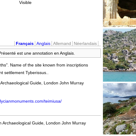
Visible
Français
Anglais
Allemand
Néerlandais
 Présenté est une annotation en Anglais.
s". Name of the site known from inscriptions
nt settlement Tyberissus..
 Archaeological Guide, London John Murray
td 1989, p. 115-116
.lycianmonuments.com/teimiusa/
n Archaeological Guide, London John Murray