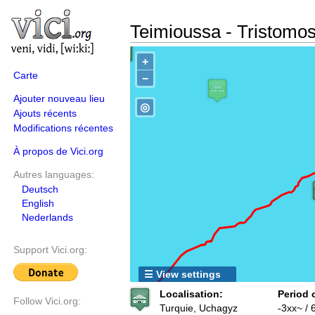
Teimioussa - Tristomo
+
Carte
−
Ajouter nouveau lieu
◎
Ajouts récents
Modifications récentes
À propos de Vici.org
Autres languages:
Deutsch
English
Nederlands
Support Vici.org:
☰ View settings
Localisation:
Period 
Follow Vici.org:
Turquie, Uchagyz
-3xx~ / 