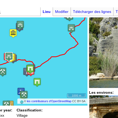
s
Lieu
Modifier
Télécharger des lignes
T
Les environs:
1000 m
©
les contributeurs d’OpenStreetMap
CC BY-SA
or year:
Classification:
6xx
Village