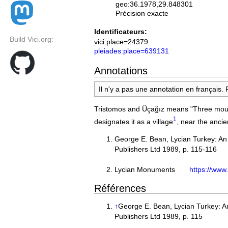
geo:36.1978,29.848301
Précision exacte
Identificateurs:
Build Vici.org:
vici:place=24379
pleiades:place=639131
Annotations
Il n'y a pas une annotation en français.
Tristomos and Üçağız means "Three mouth
1
designates it as a village
, near the ancie
George E. Bean, Lycian Turkey: An
Publishers L
Lycian Monuments
https://www
Références
↑
George E. Bean, Lycian Turkey: A
Publishers Ltd 1989, p. 115