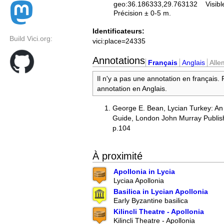
geo:36.186333,29.763132
Visibl
Précision ± 0-5 m.
Identificateurs:
Build Vici.org:
vici:place=24335
Annotations
Français
Anglais
All
Il n'y a pas une annotation en français.
annotation en Anglais.
George E. Bean, Lycian Turkey: An
Guide, London John Murray Publis
p.104
À proximité
Apollonia in Lycia
Lyciaa Apollonia
Basilica in Lycian Apollonia
Early Byzantine basilica
Kilincli Theatre - Apollonia
Kilincli Theatre - Apollonia