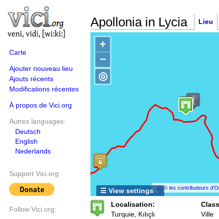
Apollonia in Lycia
Lieu
+
Carte
−
Ajouter nouveau lieu
◎
Ajouts récents
Modifications récentes
À propos de Vici.org
Autres languages:
Deutsch
English
Nederlands
Support Vici.org:
©
les contributeurs d
☰ View settings
Localisation:
Class
Follow Vici.org:
Turquie, Kılıçlı
Ville