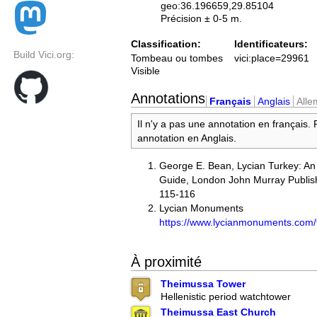
geo:36.196659,29.85104
Précision ± 0-5 m.
Classification:
Identificateurs:
Build Vici.org:
Tombeau ou tombes
vici:place=29961
Visible
Annotations
Français
Anglais
All
Il n'y a pas une annotation en français.
annotation en Anglais.
George E. Bean, Lycian Turkey: An
Guide, London John Murray Publish
115-116
Lycian Monuments
https://www.lycianmonuments.com/
À proximité
Theimussa Tower
Hellenistic period watchtower
Theimussa East Church