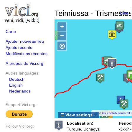
Teimiussa - Trismesto
Lieu
+
Carte
−
Ajouter nouveau lieu
◎
Ajouts récents
Modifications récentes
À propos de Vici.org
Autres languages:
Deutsch
English
Nederlands
Support Vici.org:
©
les contributeurs d
☰ View settings
Localisation:
Period
Follow Vici.org:
Turquie, Uchagyz
-3xx?~