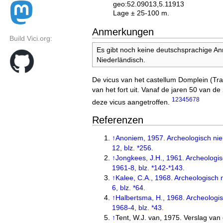
geo:52.09013,5.11913
Lage ± 25-100 m.
Anmerkungen
Build Vici.org:
Es gibt noch keine deutschsprachige A
Niederländisch.
De vicus van het castellum Domplein (Tra
van het fort uit. Vanaf de jaren 50 van d
1
2
3
4
5
6
7
8
deze vicus aangetroffen.
Referenzen
↑
Anoniem, 1957. Archeologisch nie
12, blz. *256.
↑
Jongkees, J.H., 1961. Archeologis
1961-8, blz. *142-*143.
↑
Kalee, C.A., 1968. Archeologisch 
6, blz. *64.
↑
Halbertsma, H., 1968. Archeologis
1968-4, blz. *43.
↑
Tent, W.J. van, 1975. Verslag van