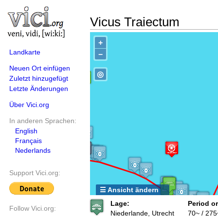
Vicus Traiectum
+
Landkarte
−
Neuen Ort einfügen
◎
Zuletzt hinzugefügt
Letzte Änderungen
Über Vici.org
In anderen Sprachen:
English
Français
Nederlands
Support Vici.org:
☰ Ansicht ändern
Lage:
Period or
Follow Vici.org:
Niederlande, Utrecht
70~ / 275