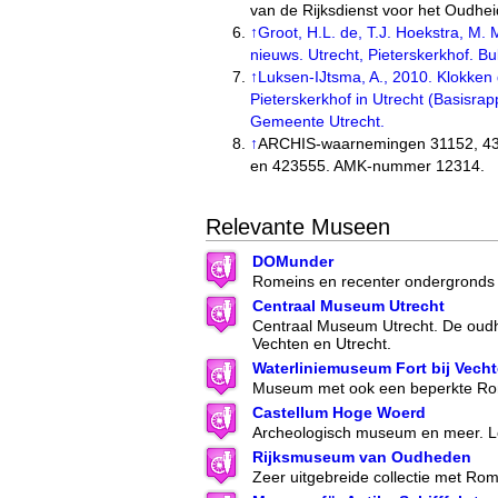
van de Rijksdienst voor het Oudhe
↑
Groot, H.L. de, T.J. Hoekstra, M. 
nieuws. Utrecht, Pieterskerkhof. Bu
↑
Luksen-IJtsma, A., 2010. Klokken
Pieterskerkhof in Utrecht (Basisrap
Gemeente Utrecht.
↑
ARCHIS-waarnemingen 31152, 431
en 423555. AMK-nummer 12314.
Relevante Museen
DOMunder
Romeins en recenter ondergronds 
Centraal Museum Utrecht
Centraal Museum Utrecht. De oudh
Vechten en Utrecht.
Waterliniemuseum Fort bij Vech
Museum met ook een beperkte Rom
Castellum Hoge Woerd
Archeologisch museum en meer. Lo
Rijksmuseum van Oudheden
Zeer uitgebreide collectie met Ro