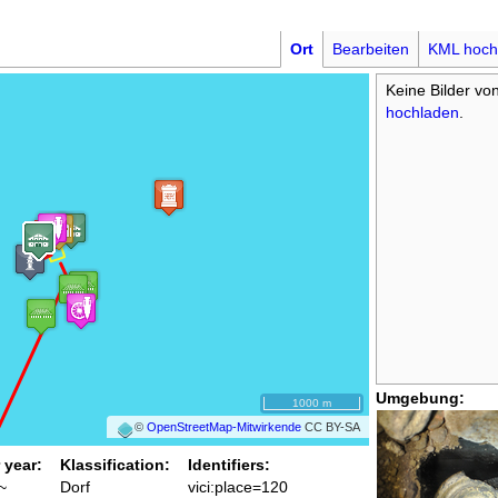
Ort
Bearbeiten
KML hoch
Keine Bilder vo
hochladen
.
Umgebung:
1000 m
©
OpenStreetMap-Mitwirkende
CC BY-SA
 year:
Klassification:
Identifiers:
~
Dorf
vici:place=120