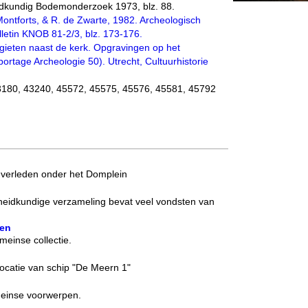
idkundig Bodemonderzoek 1973, blz. 88.
Montforts, & R. de Zwarte, 1982. Archeologisch
lletin KNOB 81-2/3, blz. 173-176.
 gieten naast de kerk. Opgravingen op het
portage Archeologie 50). Utrecht, Cultuurhistorie
80, 43240, 45572, 45575, 45576, 45581, 45792
verleden onder het Domplein
eidkundige verzameling bevat veel vondsten van
ten
einse collectie.
catie van schip "De Meern 1"
meinse voorwerpen.