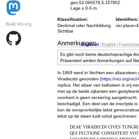
geo:52.065578,5.157852
Lage ± 0-5 m.
Klassification:
Identifiers:
Build Vici.org:
Denkmal oder Nachbildung
vici:place=
Sichtbar
Anmerkungen
Deutsch
English
Französis
Es gibt noch keine deutschsprachige A
Präsentiert wirden Anmerkungen auf Nie
In 1869 werd in Vechten een altaarsteen 
Viradecdis gevonden (
https://vici.org/vici/
replica. Het altaar van kalksteen is vrij e
met op de beide zijkanten een gestyleer
voorkant is geen versiering aangebracht. 
beschadigd. Een deel van de inscriptie i
kon de oorspronkelijke tekst gereconstr
tekst op de steen luidt voluit geschreven:
DEAE VIRADECDI CIVES TUNGRI
QUI FECTIONE CONSISTENT VO