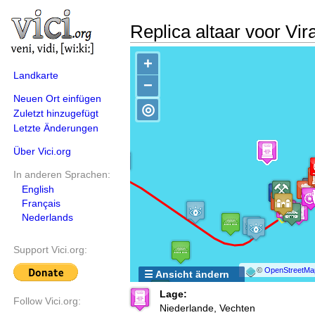
Replica altaar voor Vir
+
Landkarte
−
Neuen Ort einfügen
◎
Zuletzt hinzugefügt
Letzte Änderungen
Über Vici.org
In anderen Sprachen:
English
Français
Nederlands
Support Vici.org:
©
OpenStreetMa
☰ Ansicht ändern
Lage:
Follow Vici.org:
Niederlande, Vechten