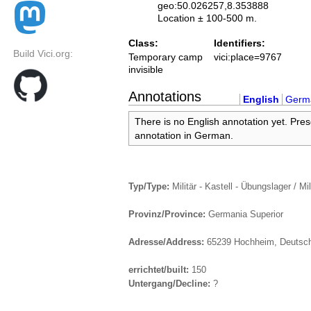
geo:50.026257,8.353888
Location ± 100-500 m.
Class:
Identifiers:
Build Vici.org:
Temporary camp
vici:place=9767
invisible
Annotations
English
Germ
There is no English annotation yet. Pres
annotation in German.
Typ/Type:
Militär - Kastell - Übungslager / Mil
Provinz/Province:
Germania Superior
Adresse/Address:
65239 Hochheim, Deutsc
errichtet/built:
150
Untergang/Decline:
?