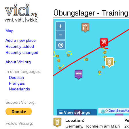
Übungslager - Trainin
+
Map
−
Add a new place
◎
Recently added
Recently changed
About Vici.org
In other languages:
Deutsch
Français
Nederlands
Support Vici.org:
©
OpenStreetMap
☰ View settings
Location:
Pe
Follow Vici.org:
Germany, Hochheim am Main
2x