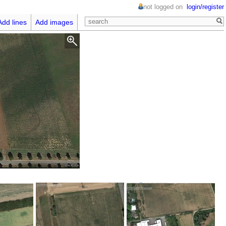
not logged on
login/register
Add lines
Add images