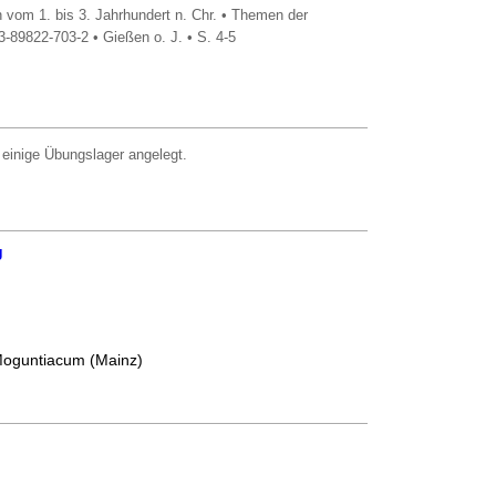
vom 1. bis 3. Jahrhundert n. Chr. • Themen der
9822-703-2 • Gießen o. J. • S. 4-5
 einige Übungslager angelegt.
g
Moguntiacum (Mainz)