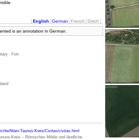
visible
English
German
French
Dutch
sented is an annotation in German.
itary - Fort
hland
ichte/Main-Taunus-Kreis/Civitas/civitas.html
nuns-Kreis – Römisches Militär und ländliche