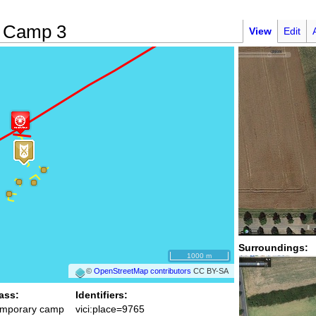
g Camp 3
View
Edit
Surroundings:
1000 m
©
OpenStreetMap contributors
CC BY-SA
ass:
Identifiers:
mporary camp
vici:place=9765