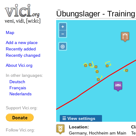
Übungslager - Trainin
+
Map
−
Add a new place
◎
Recently added
Recently changed
About Vici.org
In other languages:
Deutsch
Français
Nederlands
Support Vici.org:
☰ View settings
Location:
Cl
Follow Vici.org:
Germany, Hochheim am Main
Te