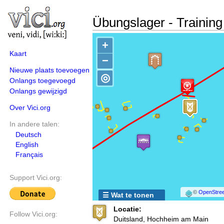
Übungslager - Trainin
+
Kaart
−
Nieuwe plaats toevoegen
◎
Onlangs toegevoegd
Onlangs gewijzigd
Over Vici.org
In andere talen:
Deutsch
English
Français
Support Vici.org:
©
OpenStree
☰ Wat te tonen
Locatie:
Follow Vici.org:
Duitsland, Hochheim am Main