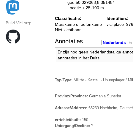
geo:50.029068,8.351484
Locatie ± 25-100 m.
Classificatie:
Identifiers:
Build Vici.org:
Marskamp of oefenkamp
vici:place=97
Niet zichtbaar
Annotaties
Nederlands
En
Er zijn nog geen Nederlandstalige annot
annotaties in het Duits.
Typ/Type:
Militär - Kastell - Übungslager / Mil
Provinz/Province:
Germania Superior
Adresse/Address:
65239 Hochheim, Deutsc
errichtet/built:
150
Untergang/Decline:
?