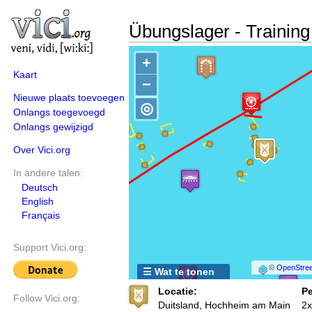
Übungslager - Trainin
+
Kaart
−
Nieuwe plaats toevoegen
◎
Onlangs toegevoegd
Onlangs gewijzigd
Over Vici.org
In andere talen:
Deutsch
English
Français
Support Vici.org:
©
OpenStree
☰ Wat te tonen
Locatie:
Pe
Follow Vici.org:
Duitsland, Hochheim am Main
2x