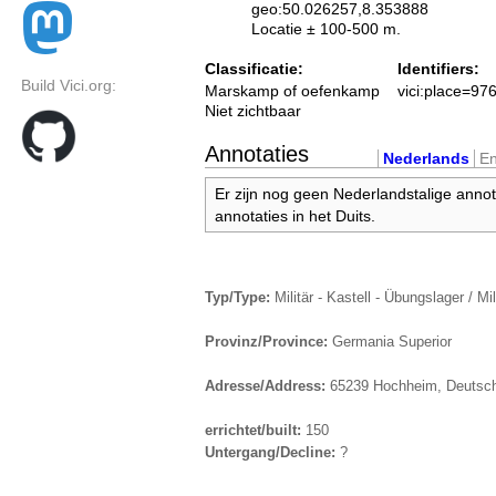
geo:50.026257,8.353888
Locatie ± 100-500 m.
Classificatie:
Identifiers:
Build Vici.org:
Marskamp of oefenkamp
vici:place=97
Niet zichtbaar
Annotaties
Nederlands
En
Er zijn nog geen Nederlandstalige annot
annotaties in het Duits.
Typ/Type:
Militär - Kastell - Übungslager / Mil
Provinz/Province:
Germania Superior
Adresse/Address:
65239 Hochheim, Deutsc
errichtet/built:
150
Untergang/Decline:
?