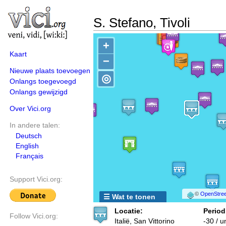
S. Stefano, Tivoli
+
Kaart
−
Nieuwe plaats toevoegen
◎
Onlangs toegevoegd
Onlangs gewijzigd
Over Vici.org
In andere talen:
Deutsch
English
Français
Support Vici.org:
©
OpenStree
☰ Wat te tonen
Locatie:
Period
Follow Vici.org:
Italië, San Vittorino
-30 / 