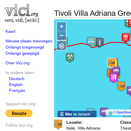
Tivoli Villa Adriana Gr
+
Kaart
−
Nieuwe plaats toevoegen
◎
Onlangs toegevoegd
Onlangs gewijzigd
Over Vici.org
In andere talen:
Deutsch
English
Français
Support Vici.org:
©
OpenStree
☰ Wat te tonen
Locatie:
Class
Follow Vici.org:
Italië, Villa Adriana
Theat