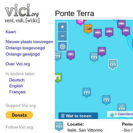
Ponte Terra
+
Kaart
−
Nieuwe plaats toevoegen
◎
Onlangs toegevoegd
Onlangs gewijzigd
Over Vici.org
In andere talen:
Deutsch
English
Français
Support Vici.org:
©
OpenStree
☰ Wat te tonen
Locatie:
Perio
Follow Vici.org:
Italië, San Vittorino
-3xx 