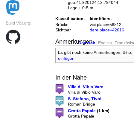
geo:41.920124,12.794044
Lage ± 0-5 m.
Klassification:
Identifiers:
Build Vici.org:
Brücke
vici:place=58812
Sichtbar
dare:place=42616
Anmerkungen
Deutsch
English
Französis
Es gibt noch keine Anmerkungen. Bitte,
einfügen
.
In der Nähe
Villa di Vibio Varo
Villa di Vibio Varo
S. Stefano, Tivoli
Roman Bridge
Grotta Papale
(1 km)
Grotta Papale