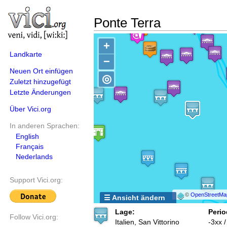
Ponte Terra
+
Landkarte
−
Neuen Ort einfügen
◎
Zuletzt hinzugefügt
Letzte Änderungen
Über Vici.org
In anderen Sprachen:
English
Français
Nederlands
Support Vici.org:
©
OpenStreetMa
☰ Ansicht ändern
Lage:
Perio
Follow Vici.org:
Italien, San Vittorino
-3xx 