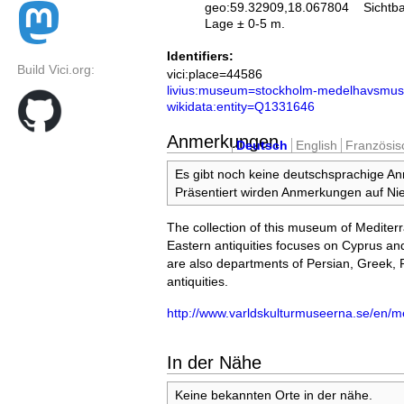
geo:59.32909,18.067804
Sichtb
Lage ± 0-5 m.
Identifiers:
Build Vici.org:
vici:place=44586
livius:museum=stockholm-medelhavsmus
wikidata:entity=Q1331646
Anmerkungen
Deutsch
English
Französis
Es gibt noch keine deutschsprachige A
Präsentiert wirden Anmerkungen auf Nie
The collection of this museum of Medite
Eastern antiquities focuses on Cyprus and
are also departments of Persian, Greek,
antiquities.
http://www.varldskulturmuseerna.se/en/
In der Nähe
Keine bekannten Orte in der nähe.