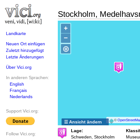
Stockholm, Medelhav
+
Landkarte
−
Neuen Ort einfügen
◎
Zuletzt hinzugefügt
Letzte Änderungen
Über Vici.org
In anderen Sprachen:
English
Français
Nederlands
Support Vici.org:
©
OpenStreetMa
☰ Ansicht ändern
Lage:
Klassi
Follow Vici.org:
Schweden, Stockholm
Muse