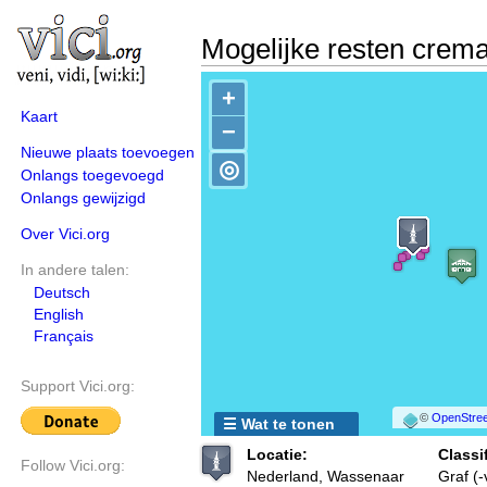
Mogelijke resten crema
+
Kaart
−
Nieuwe plaats toevoegen
◎
Onlangs toegevoegd
Onlangs gewijzigd
Over Vici.org
In andere talen:
Deutsch
English
Français
Support Vici.org:
©
OpenStree
☰ Wat te tonen
Locatie:
Classif
Follow Vici.org:
Nederland, Wassenaar
Graf (-