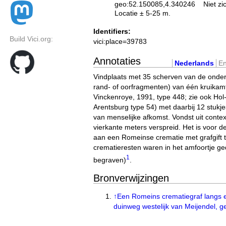
geo:52.150085,4.340246
Niet zi
Locatie ± 5-25 m.
Identifiers:
Build Vici.org:
vici:place=39783
Annotaties
Nederlands
En
Vindplaats met 35 scherven van de onder
rand- of oorfragmenten) van één kruikamf
Vinckenroye, 1991, type 448; zie ook Hol
Arentsburg type 54) met daarbij 12 stukj
van menselijke afkomst. Vondst uit contex
vierkante meters verspreid. Het is voor 
aan een Romeinse crematie met grafgift 
crematieresten waren in het amfoortje g
1
begraven)
.
Bronverwijzingen
↑
Een Romeins crematiegraf langs 
duinweg westelijk van Meijendel,