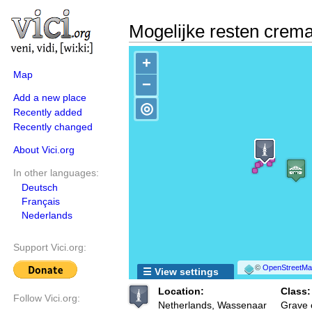
Mogelijke resten crema
+
Map
−
Add a new place
◎
Recently added
Recently changed
About Vici.org
In other languages:
Deutsch
Français
Nederlands
Support Vici.org:
©
OpenStreetMap
☰ View settings
Location:
Class:
Follow Vici.org:
Netherlands, Wassenaar
Grave o