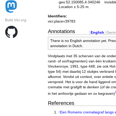
geo:52.150085,4.340246
invisibl
Location ± 5-25 m.
Identifiers:
Build Vici.org:
vici:place=39783
Annotations
English
Germ
There is no English annotation yet. Pres
annotation in Dutch.
Vindplaats met 35 scherven van de onder
rand- of oorfragmenten) van één kruikamf
Vinckenroye, 1991, type 448; zie ook Hol
type 54) met daarbij 12 stukjes verbrand 
afkomst. Vondst uit context, over enkele 
verspreid. Het is voor de hand liggend 
crematie met grafgift te denken (of de c
in het amfoortje gedaan en zo begraven)
References
↑
Een Romeins crematiegraf langs 