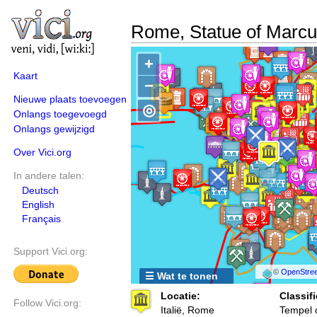
Rome, Statue of Marcu
+
Kaart
−
Nieuwe plaats toevoegen
◎
Onlangs toegevoegd
Onlangs gewijzigd
Over Vici.org
In andere talen:
Deutsch
English
Français
Support Vici.org:
©
OpenStree
☰ Wat te tonen
Locatie:
Classifi
Follow Vici.org:
Italië, Rome
Tempel 