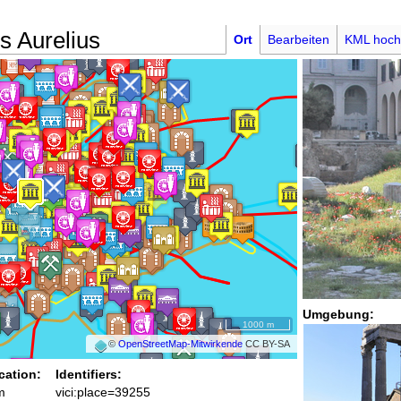
s Aurelius
Ort
Bearbeiten
KML hoch
Umgebung:
1000 m
©
OpenStreetMap-Mitwirkende
CC BY-SA
cation:
Identifiers:
m
vici:place=39255