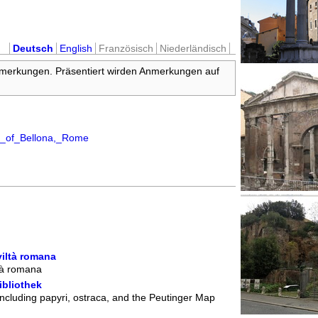
Deutsch
English
Französisch
Niederländisch
nmerkungen. Präsentiert wirden Anmerkungen auf
ple_of_Bellona,_Rome
viltà romana
tà romana
ibliothek
including papyri, ostraca, and the Peutinger Map