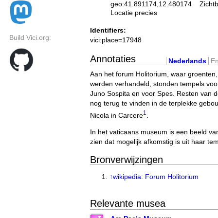
geo:41.891174,12.480174
Zicht
Locatie precies
Identifiers:
Build Vici.org:
vici:place=17948
Annotaties
Nederlands
En
Aan het forum Holitorium, waar groenten, 
werden verhandeld, stonden tempels voor
Juno Sospita en voor Spes. Resten van d
nog terug te vinden in de terplekke geb
1
Nicola in Carcere
.
In het vaticaans museum is een beeld va
zien dat mogelijk afkomstig is uit haar te
Bronverwijzingen
↑
wikipedia: Forum Holitorium
Relevante musea