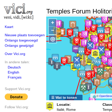
Temples Forum Holito
+
Kaart
−
Nieuwe plaats toevoegen
◎
Onlangs toegevoegd
Onlangs gewijzigd
Over Vici.org
In andere talen:
Deutsch
English
Français
Support Vici.org:
©
OpenStree
☰ Wat te tonen
Locatie:
Class
Follow Vici.org:
Italië, Rome
Tempe