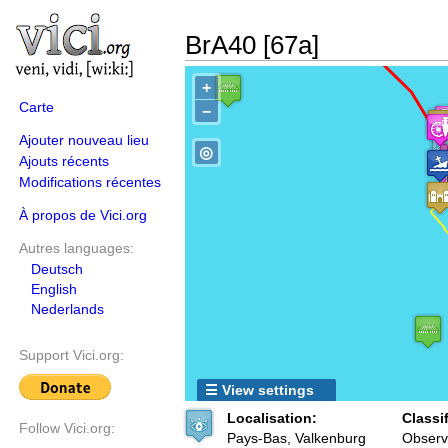
BrA40 [67a]
+
Carte
−
Ajouter nouveau lieu
◎
Ajouts récents
Modifications récentes
À propos de Vici.org
Autres languages:
Deutsch
English
Nederlands
Support Vici.org:
☰ View settings
Localisation:
Classi
Follow Vici.org:
Pays-Bas, Valkenburg
Observ