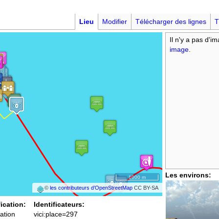
Lieu
Modifier
Télécharger des lignes
T
Il n'y a pas d'i
image
.
Les environs:
1000 m
©
les contributeurs d’OpenStreetMap
CC BY-SA
fication:
Identificateurs:
ation
vici:place=297