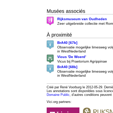
Musées associés
Rijksmuseum van Oudheden
Zeer uitgebreide collectie met Ro
À proximité
BrA40 [67b]
Observatie mogelijke limesweg vo
in WestNederland
Vicus 'De Woerd'
Vicus bij Praetorium Agrippinae
BrA40 [68b]
Observatie mogelijke limesweg vo
in WestNederland
Créé par René Voorburg le 2012-05-29. Dernièr
Les annotations sont disponibles sous licen
Domaine Public
, d’autres conditions peuvent 
Vici.org partners: