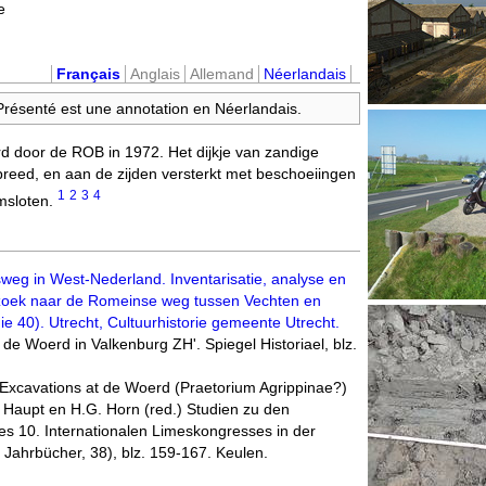
e
Français
Anglais
Allemand
Néerlandais
 Présenté est une annotation en Néerlandais.
rd door de ROB in 1972. Het dijkje van zandige
reed, en aan de zijden versterkt met beschoeiingen
1
2
3
4
msloten.
weg in West-Nederland. Inventarisatie, analyse en
zoek naar de Romeinse weg tussen Vechten en
ie 40). Utrecht, Cultuurhistorie gemeente Utrecht.
 de Woerd in Valkenburg ZH'. Spiegel Historiael, blz.
. Excavations at de Woerd (Praetorium Agrippinae?)
 D. Haupt en H.G. Horn (red.) Studien zu den
des 10. Internationalen Limeskongresses in der
 Jahrbücher, 38), blz. 159-167. Keulen.