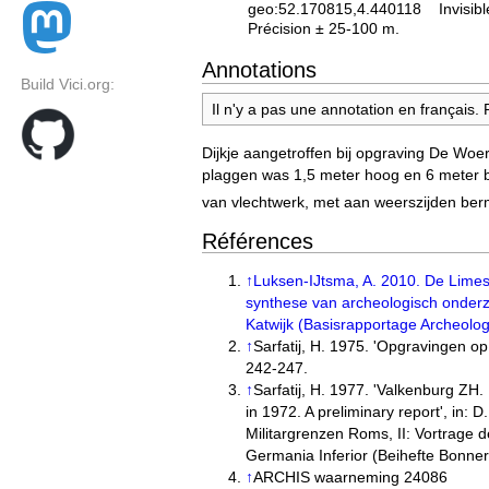
geo:52.170815,4.440118
Invisibl
Précision ± 25-100 m.
Annotations
Build Vici.org:
Il n'y a pas une annotation en français.
Dijkje aangetroffen bij opgraving De Woe
plaggen was 1,5 meter hoog en 6 meter b
van vlechtwerk, met aan weerszijden ber
Références
↑
Luksen-IJtsma, A. 2010. De Limes
synthese van archeologisch onder
Katwijk (Basisrapportage Archeolog
↑
Sarfatij, H. 1975. 'Opgravingen op
242-247.
↑
Sarfatij, H. 1977. 'Valkenburg ZH
in 1972. A preliminary report', in:
Militargrenzen Roms, II: Vortrage 
Germania Inferior (Beihefte Bonner
↑
ARCHIS waarneming 24086