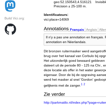
geo:52.150543,4.516121
Invisib
Précision ± 25-100 m.
Identificateurs:
Build Vici.org:
vici:place=14069
Annotations
Français
Anglais
All
Il n'y a pas une annotation en français.
annotation en Néerlandais.
Dit bronzen ruitermasker werd aangetroff
brug over het kanaal van Corbulo bij opg
Het uitzonderlijk goed bewaard gebleve
dateert uit de periode 80 - 125 na Chr., e
deze locatie als offer in het water geworp
eigenaar. Door de bij de opgraving aanw
werd het masker al snel 'Gordon' gedoop
1
2
gelijkenis met de zanger.
Zie verder
http://parkmatilo.nl/index.php?page=ruit