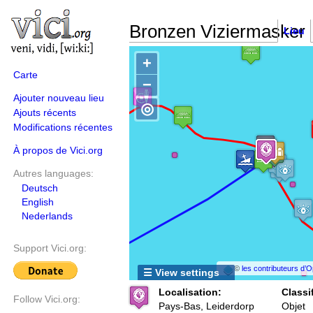
Bronzen Viziermasker 
Lieu
+
Carte
−
Ajouter nouveau lieu
◎
Ajouts récents
Modifications récentes
À propos de Vici.org
Autres languages:
Deutsch
English
Nederlands
Support Vici.org:
©
les contributeurs d
☰ View settings
Localisation:
Classi
Follow Vici.org:
Pays-Bas, Leiderdorp
Objet