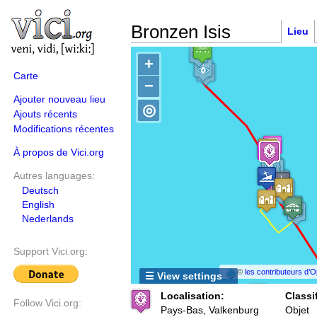
Bronzen Isis
Lieu
+
Carte
−
Ajouter nouveau lieu
◎
Ajouts récents
Modifications récentes
À propos de Vici.org
Autres languages:
Deutsch
English
Nederlands
Support Vici.org:
©
les contributeurs d
☰ View settings
Localisation:
Classi
Follow Vici.org:
Pays-Bas, Valkenburg
Objet