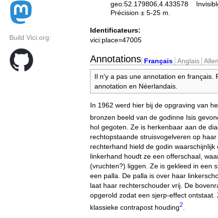
geo:52.179806,4.433578
Invisib
Précision ± 5-25 m.
Identificateurs:
Build Vici.org:
vici:place=47005
Annotations
Français
Anglais
All
Il n'y a pas une annotation en français.
annotation en Néerlandais.
In 1962 werd hier bij de opgraving van he
bronzen beeld van de godinne Isis gevo
hol gegoten. Ze is herkenbaar aan de d
rechtopstaande struisvogelveren op haar 
rechterhand hield de godin waarschijnlijk 
linkerhand houdt ze een offerschaal, wa
(vruchten?) liggen. Ze is gekleed in een 
een palla. De palla is over haar linkersc
laat haar rechterschouder vrij. De bovenr
opgerold zodat een sjerp-effect ontstaat. 
2
klassieke contrapost houding
.