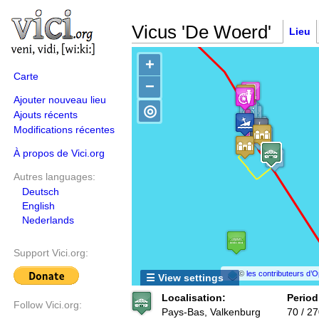
Vicus 'De Woerd'
Lieu
+
Carte
−
Ajouter nouveau lieu
◎
Ajouts récents
Modifications récentes
À propos de Vici.org
Autres languages:
Deutsch
English
Nederlands
Support Vici.org:
©
les contributeurs d
☰ View settings
Localisation:
Period
Follow Vici.org:
Pays-Bas, Valkenburg
70 / 2