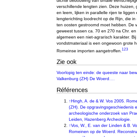
dichte bebouwing van smalle eenschepig
verschillende lengten zien. Deze huizen
en leem, lijken in parallelle rijen te ligge
lengterichting loodrecht op de Rijn, die in
ten oosten gestroomd moet hebben. De v
geweest tussen ca. 70 en 270 na Chr. en 
algemeen een niet-agrarisch karakter. Bij 
vondstmateriaal is een ongewoon grote 
1
2
3
Romeinse importen aangetroffen.
Zie ook
Voorlopig ten einde: de queeste naar be
Valkenburg (ZH) De Woerd….
Références
↑
Hingh, A. de & W. Vos 2005. Rome
(ZH). De opgravingsgeschiedenis e
archeologische onderzoek van Prae
Leiden, Hazenberg Archeologie.
↑
Vos, W., E. van der Linden & B. 
Romeinen op de Woerd. Reconstru