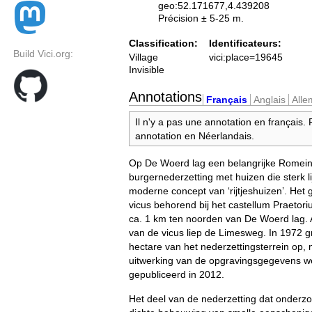
geo:52.171677,4.439208
Précision ± 5-25 m.
Classification:
Identificateurs:
Build Vici.org:
Village
vici:place=19645
Invisible
Annotations
Français
Anglais
All
Il n'y a pas une annotation en français.
annotation en Néerlandais.
Op De Woerd lag een belangrijke Romei
burgernederzetting met huizen die sterk l
moderne concept van ‘rijtjeshuizen’. Het 
vicus behorend bij het castellum Praetori
ca. 1 km ten noorden van De Woerd lag. 
van de vicus liep de Limesweg. In 1972 
hectare van het nederzettingsterrein op, 
uitwerking van de opgravingsgegevens w
gepubliceerd in 2012.
Het deel van de nederzetting dat onderzoc