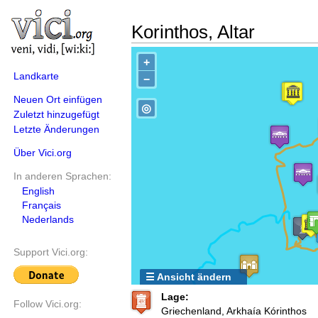
Korinthos, Altar
+
Landkarte
−
Neuen Ort einfügen
◎
Zuletzt hinzugefügt
Letzte Änderungen
Über Vici.org
In anderen Sprachen:
English
Français
Nederlands
Support Vici.org:
☰ Ansicht ändern
Lage:
Follow Vici.org:
Griechenland, Arkhaía Kórinthos