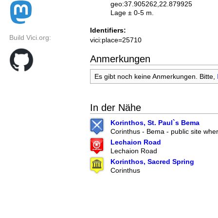
geo:37.905262,22.879925
Lage ± 0-5 m.
Identifiers:
Build Vici.org:
vici:place=25710
Anmerkungen
Es gibt noch keine Anmerkungen. Bitte,
In der Nähe
Korinthos, St. Paul`s Bema
Corinthus - Bema - public site wher
Lechaion Road
Lechaion Road
Korinthos, Sacred Spring
Corinthus