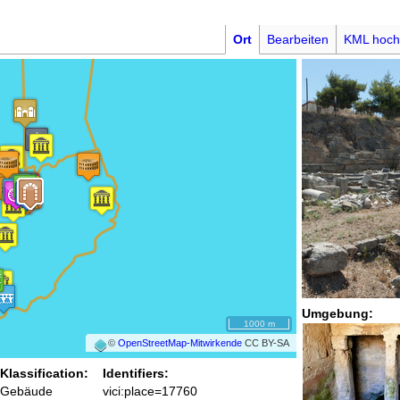
Ort
Bearbeiten
KML hoch
Umgebung:
1000 m
©
OpenStreetMap-Mitwirkende
CC BY-SA
Klassification:
Identifiers:
Gebäude
vici:place=17760