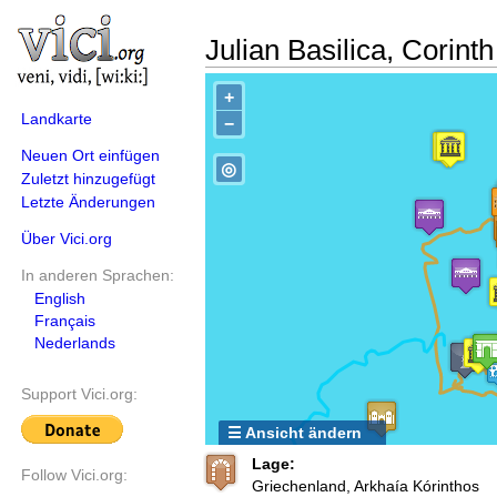
Julian Basilica, Corinth
+
Landkarte
−
Neuen Ort einfügen
◎
Zuletzt hinzugefügt
Letzte Änderungen
Über Vici.org
In anderen Sprachen:
English
Français
Nederlands
Support Vici.org:
☰ Ansicht ändern
Lage:
Follow Vici.org:
Griechenland, Arkhaía Kórinthos