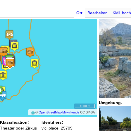
Ort
Bearbeiten
KML hoch
Umgebung:
1000 m
©
OpenStreetMap-Mitwirkende
CC BY-SA
Klassification:
Identifiers:
Theater oder Zirkus
vici:place=25709