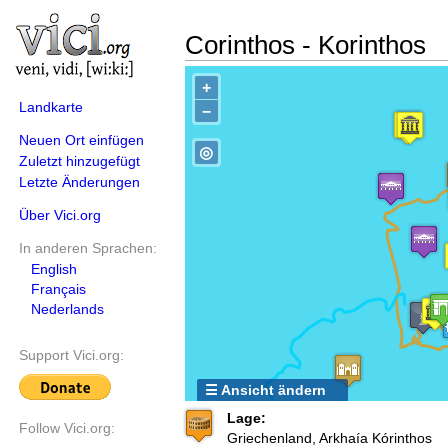
Corinthos - Korinthos
+
Landkarte
−
Neuen Ort einfügen
◎
Zuletzt hinzugefügt
Letzte Änderungen
Über Vici.org
In anderen Sprachen:
English
Français
Nederlands
Support Vici.org:
☰ Ansicht ändern
Lage:
Follow Vici.org:
Griechenland, Arkhaía Kórinthos