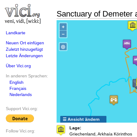
Sanctuary of Demeter 
+
Landkarte
−
Neuen Ort einfügen
◎
Zuletzt hinzugefügt
Letzte Änderungen
Über Vici.org
In anderen Sprachen:
English
Français
Nederlands
Support Vici.org:
☰ Ansicht ändern
Lage:
Follow Vici.org:
Griechenland, Arkhaía Kórinthos