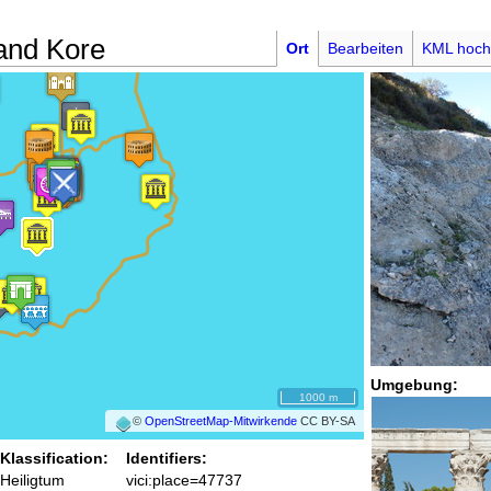
and Kore
Ort
Bearbeiten
KML hoch
Umgebung:
1000 m
©
OpenStreetMap-Mitwirkende
CC BY-SA
Klassification:
Identifiers:
Heiligtum
vici:place=47737