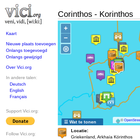
Corinthos - Korinthos
+
Kaart
−
Nieuwe plaats toevoegen
◎
Onlangs toegevoegd
Onlangs gewijzigd
Over Vici.org
In andere talen:
Deutsch
English
Français
Support Vici.org:
©
OpenStree
☰ Wat te tonen
Locatie:
Follow Vici.org:
Griekenland, Arkhaía Kórinthos