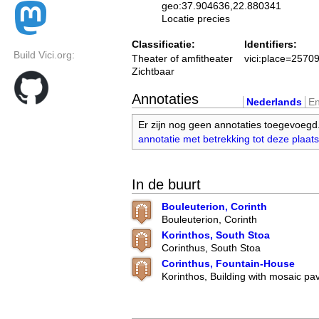
geo:37.904636,22.880341
Locatie precies
Classificatie:
Identifiers:
Build Vici.org:
Theater of amfitheater
vici:place=2570
Zichtbaar
Annotaties
Nederlands
En
Er zijn nog geen annotaties toegevoegd
annotatie met betrekking tot deze plaats
In de buurt
Bouleuterion, Corinth
Bouleuterion, Corinth
Korinthos, South Stoa
Corinthus, South Stoa
Corinthus, Fountain-House
Korinthos, Building with mosaic p