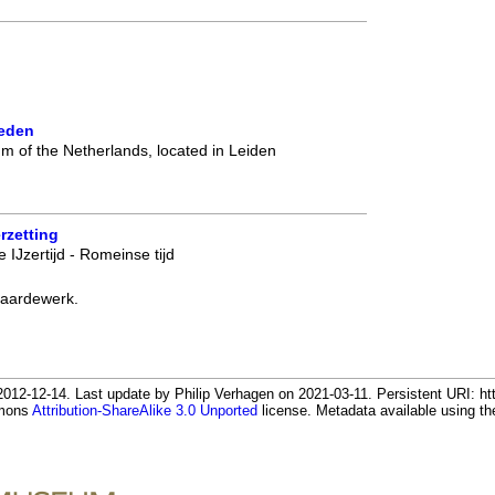
eden
m of the Netherlands, located in Leiden
rzetting
 IJzertijd - Romeinse tijd
 aardewerk.
d
12-12-14. Last update by Philip Verhagen on 2021-03-11. Persistent URI: htt
mmons
Attribution-ShareAlike 3.0 Unported
license. Metadata available using 