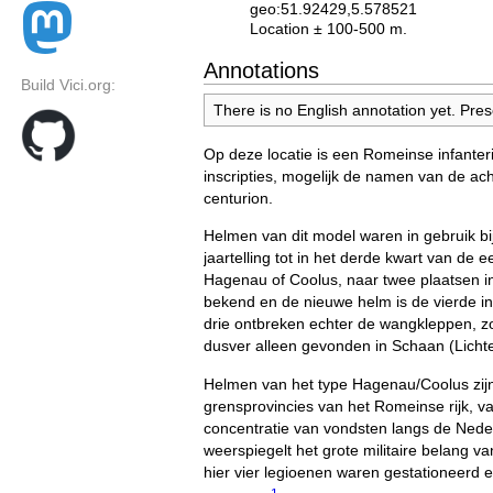
geo:51.92429,5.578521
Location ± 100-500 m.
Annotations
Build Vici.org:
There is no English annotation yet. Pres
Op deze locatie is een Romeinse infante
inscripties, mogelijk de namen van de 
centurion.
Helmen van dit model waren in gebruik bi
jaartelling tot in het derde kwart van de
Hagenau of Coolus, naar twee plaatsen in
bekend en de nieuwe helm is de vierde in
drie ontbreken echter de wangkleppen, z
dusver alleen gevonden in Schaan (Lichten
Helmen van het type Hagenau/Coolus zijn
grensprovincies van het Romeinse rijk, v
concentratie van vondsten langs de Neder
weerspiegelt het grote militaire belang v
hier vier legioenen waren gestationeerd en