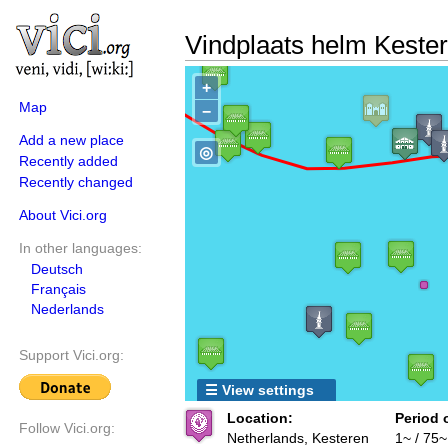
Vindplaats helm Keste
+
Map
−
Add a new place
◎
Recently added
Recently changed
About Vici.org
In other languages:
Deutsch
Français
Nederlands
Support Vici.org:
☰ View settings
Location:
Period 
Follow Vici.org:
Netherlands, Kesteren
1~ / 75~