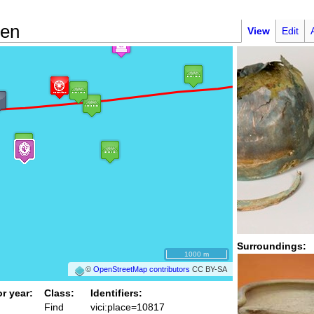
ren
View
Edit
Surroundings:
1000 m
©
OpenStreetMap contributors
CC BY-SA
or year:
Class:
Identifiers:
Find
vici:place=10817