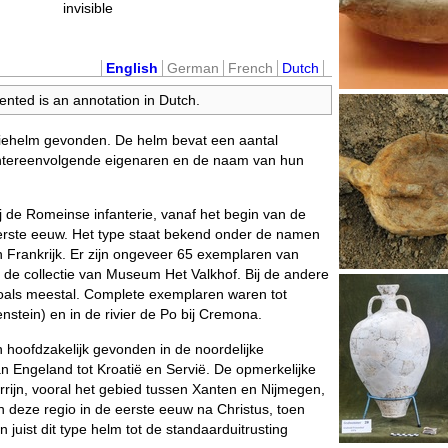
invisible
English
German
French
Dutch
ented is an annotation in Dutch.
riehelm gevonden. De helm bevat een aantal
achtereenvolgende eigenaren en de naam van hun
j de Romeinse infanterie, vanaf het begin van de
 eerste eeuw. Het type staat bekend onder de namen
 Frankrijk. Er zijn ongeveer 65 exemplaren van
 de collectie van Museum Het Valkhof. Bij de andere
oals meestal. Complete exemplaren waren tot
stein) en in de rivier de Po bij Cremona.
 hoofdzakelijk gevonden in de noordelijke
an Engeland tot Kroatië en Servië. De opmerkelijke
rijn, vooral het gebied tussen Xanten en Nijmegen,
an deze regio in de eerste eeuw na Christus, toen
 juist dit type helm tot de standaarduitrusting