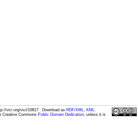
p://vici.org/vici/10817 . Download as
RDF/XML
,
KML
.
the Creative Commons
Public Domain Dedication
, unless it is